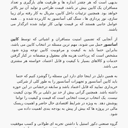
بدیهی است که هر چقدر اندازه ها و ظرفیت های بارگیری و تعداد
مسافران یک کابین بیش تر باشد، قیمت طراحی و تولید آن نیز بالاتر
خواهد بود. همچنین تزئینات داخل کابین، متریال به کار رفته برای زیبا
سازی، نور پردازی ها ، سنگ کف آسانسور به کاربرده شده و … همه
عوامل جانبی هستند که بر قیمت نهایی کار تولبد شده اثرگذار می
باشند.
از آنجایی که تضمین امنیت مسافران و اشیائی که توسط
کابین
اسانسور
حمل می شوند، مهم ترین مسئله در انتخاب کابین می باشد،
بنابراین حتما باید به کیفیت و مرغوبیت کابین توجه ویژه شود.
مشخص است که پرداخت هزینه های معقول و منصفانه در کنار گرفتن
خدمات و کالاهای بسیار با کیفیت و قابل اعتماد، خواسته هر مشتری
می باشد.
به همین دلیل در اینجا جای دارد این مسئله را گوشزد کنیم که حتما
باید کابین آسانسور و تجهیزات آسانسور را به طور کلی از شرکتی
خریداری نمایید که قابل اعتماد باشد و سابقه درخشانی در این حوزه
داشته باشد. همچنین گرانی بیش از حد نیز دلیلی بر بالا بودن کیفیت
نیست. یک انتخاب درست انتخابی است که قیمت و کیفیت را تواما
پوشش دهد. به ویژه در شرایط اقتصادی حال حاضر و اهمیت ریسک
مالی در پروژه ها که بیش از پیش به بودجه بندی اهمیت داده می
شود.
گروه صنعتی دکور استیل با داشتن تجربه ای طولانی و کسب موفقیت