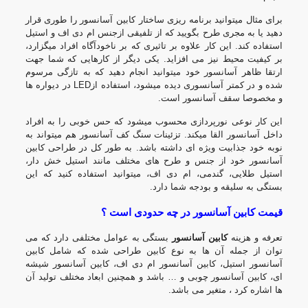
برای مثال میتوانید برنامه ریزی ساختار کابین آسانسور را طوری قرار
دهید یا به مجری طرح بگویید که از تلفیقی ازجنس ام دی اف و استیل
استفاده کند. این کار علاوه بر تاثیری که بر ناخودآگاه افراد میگزارد،
بر کیفیت محیط نیز می افزاید. یکی دیگر از کارهایی که شما جهت
ارتقا ظاهر آسانسور خود میتوانید انجام دهید که به تازگی مرسوم
شده و در کمتر آسانسوری دیده میشود، استفاده ازLED در دیواره ها
و مخصوصا سقف آسانسور است.
این کار نوعی نورپردازی محسوب میشود که حس خوبی را به افراد
داخل آسانسور القا میکند. تزئینات سنگ کف آسانسور هم میتواند به
نوبه خود جذابیت ویژه ای داشته باشد. به طور کل در طراحی کابین
آسانسور خود از جنس و طرح های مختلف مانند استیل خش دار،
استیل طلایی، گندمی، ام دی اف، میتوانید استفاده کنید که این
بستگی به سلیقه و بودجه شما دارد.
قیمت کابین آسانسور در چه حدودی است ؟
تعرفه و هزینه
کابین آسانسور
بستگی به عوامل مختلفی دارد که می
توان از جمله آن ها به نوع کابین طراحی شده که شامل کابین
آسانسور استیل، کابین آسانسور ام دی اف، کابین آسانسور شیشه
ای، کابین آسانسور چوبی و … باشد و همچنین ابعاد مختلف تولید آن
ها اشاره کرد ، متغیر می باشد.