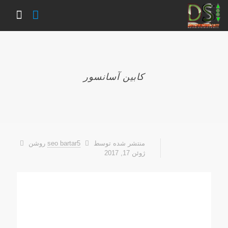
کابین آسانسور
منتشر شده توسط
seo bartar5
روشن
ژوئن 17, 2017