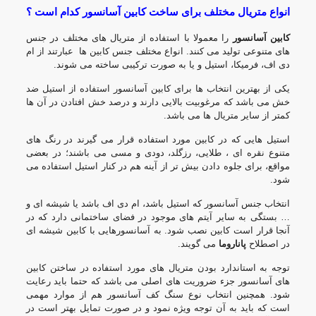
انواع متریال مختلف برای ساخت کابین آسانسور کدام است ؟
کابین آسانسور
را معمولا با استفاده از متریال های مختلف در جنس
های متنوعی تولید می کنند. انواع مختلف جنس کابین ها عبارتند از ام
دی اف، فرمیکا، استیل و یا به صورت ترکیبی ساخته می شوند.
یکی از بهترین انتخاب ها برای کابین آسانسور استفاده از استیل ضد
خش می باشد که مرغوبیت بالایی دارند و درصد خش افتادن در آن ها
کمتر از سایر متریال ها می باشد.
استیل هایی که در کابین مورد استفاده قرار می گیرند در رنگ های
متنوع نقره ای ، طلایی، رزگلد، دودی و مسی می باشند؛ در بعضی
مواقع، برای جلوه دادن بیش تر از آینه هم در کنار استیل استفاده می
شود.
انتخاب جنس آسانسور که استیل باشد، ام دی اف باشد یا شیشه ای و
… بستگی به سایر آیتم های موجود در فضای ساختمانی دارد که در
آنجا قرار است کابین نصب شود. به آسانسورهایی با کابین شیشه ای
در اصطلاح
پاناروما
می گویند.
توجه به استاندارد بودن متریال های مورد استفاده در ساختن کابین
های آسانسور جزء ضروریت های اصلی می باشد که حتما باید رعایت
شود. همچنین انتخاب نوع
سنگ کف آسانسور
هم از موارد مهمی
است که باید به آن توجه ویژه نمود و در صورت تمایل بهتر است در