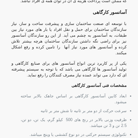
که ممکن است پرداخت هزینه ی آن در توان همه ی افراد نباشد.
آسانسور کارگاهی
با توسعه ای صنعت ساختمان سازی و پیشرفت ساخت و ساز، نیاز
سازندگان ساختمان برای حمل و نقل افراد یا بار های مورد نیاز بین
طبقات، به آسانسور به چشم می آید. از این رو سازندگان آسانسور
نیز برای راضی نگه داشتن سازندگان ساختمان هرچه بیشتر تلاش
کرده و آسانسور های مورد نیاز آنها را تامین کرده و رفع اشکال
میکنند.
یکی از پر کاربرد ترین انواع آسانسور های برای صنایع کارگاهی و
تولید آسانسور ها کارگاهی می باشد که با توجه به سیستم پیشرفته
ای که دارد می تواند عمده نیاز مصرف کنندگان را رفع نماید.
مشخصات فنی آسانسور کارگاهی
ابعاد کابین آسانسور کارگاهی بر اساس جاهک بالابر ساخته
میشود.
سرعت حرکت از دو متر بر ثانیه تا شش متر بر ثانیه
ظرفیت وزنی بالابر در رنج های 500 کیلو گرم، یک تن، دو تن،
2.5 تن و 3 تن میباشد.
تکنولوژی سیستم حرکتی در دو نوع کششی یا وینچ میباشد.