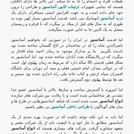
طبقات افراد و اجسام را جا به جا میکند. این بالابر ها دارای اتاقکی
هستند که تمامی تجهیزات
تزئینات کابین آسانسور
و طراحی را درون
خود جای داده است و به جهت افزایش ایمنی مسافران دارای یک
درب آسانسور
اتوماتیک می باشد. قدمت آسانسور بسیار کهن بوده به
طوری که به سال های قبل از میلاد بر میگردد که با قرقره و ریسمان
متصل به یک کابین جا به جایی صورت میگرفت.
اما قدمت
آسانسور
در ایران را در صورتی که بخواهیم آسانسور
ناصرالدین شاه را که در ساختمان در کاخ گلستان ساخته شده بود
نادیده بگیریم بنا بر مدارک موجود به زمان احمد شاه قاجار بر
میگردد که در پالایشگاه نفت آبادان ساخته شده بود. اما آسانسور به
شکل فعلی قدمتی 80 ساله دارد که مربوط به زمان پهلوی اول است
که در حوالی میدان امام خمینی فعلی و سپه آن دوران برای باشگاه
افسران سپاه ارتش و کتاب خانه ملی راه اندازی شده بود سپس و
بعد ها توسط پهلوی دوم گسترش یافت.
اما امروزه با گسترش ساخت و سازها، بالابر یا آسانسور عضو جدا
نشدنی هر ساختمانی شده است و با رقابت بین شرکت های سازنده
انواع آسانسور
سبب شده است که شاهد آسانسورهایی در طرح ها و
مدل های گوناگون با
طراحی داخلی آسانسور
بی نظیر باشیم.
اما باید به این نکته توجه داشت که در صورت بهره مندی از یک
آسانسور مطابق با نیاز خود و با کیفیت باید از یک شرکت معتبر و
متعهد مشاوره گرفت. شرکت های بیساری هستند که
انواع آسانسور
را در طرح ها و مدل های گوناگون طراحی و تولید می کنند اما همه ی