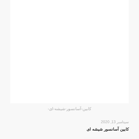
کابین-آسانسور-شیشه-ای-
سپتامبر 13, 2020
کابین آسانسور شیشه ای