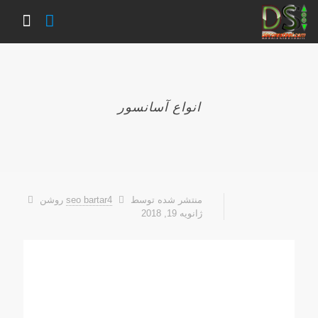
انواع آسانسور
منتشر شده توسط
seo bartar4
روشن
ژانویه 19, 2018