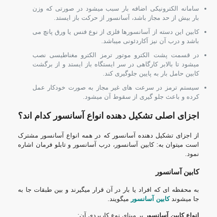
سامانه الکترونیکی اضافه بار سبب میشود در صورتی که وزن
بار بیش از حد مجاز باشد، آسانسور از حرکت باز ایستد.
کابین این دسته از آسانسورها فلزی از نوع فنس یا ورق پانچ می
باشد و درب آن نیز آکاردئونی میباشد.
در قسمت پشت الکترو موتور ترمز الکترو مغناطیسی نصب
میشود تا بالابر کارگاهی در سر ایستگاه باز ایستد و از برگشت
کابین حامل بار به پایین جلوگیری کند.
سیستم ترمز در سرعت های غیر مجاز به صورت خودکار عمل
کرده و باعث جلو گیری از سقوط آن میشود.
اجزای اصلی تشکیل دهنده انواع آسانسور کدام اند؟
از اجزای تشکیل دهنده آسانسور که در همه انواع آسانسور مشترک
است میتوان به: کابین آسانسور، درب آسانسور و تابلو فرمان اشاره
نمود.
کابین آسانسور
به محفظه ای که افراد یا بار در آن قرار میگیرند و بین طبقات جا به
جا میشوند
کابین آسانسور
میگویند.
انواع کابین آسانسور
بر مبنای نوع کاربردی آن: