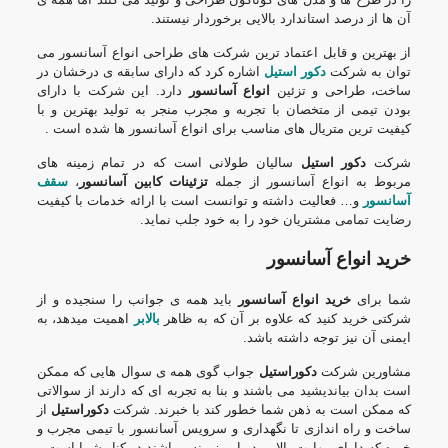
آن ها از درصد استاندارد بالایی برخوردار نیستند.
از بهترین و قابل اعتماد ترین شرکت های طراحی انواع آسانسور می
توان به شرکت
دکور استیل
اشاره کرد که دارای سابقه ی درخشان در
ساخت، طراحی و تزئین
انواع آسانسور
دارد. این شرکت با دارای
بودن تیمی از متخصان با تجربه و مجرب منجر به تولید بهترین و با
کیفیت ترین متریال های مناسب برای انواع آسانسور ها شده است .
شرکت
دکور استیل
سالیان طولانی است که در تمام زمینه های
مربوط به انواع آسانسور از جمله
تزئینات کابین آسانسور
،
سقف
آسانسور
و… فعالیت داشته و توانست است با ارائه خدمات با کیفیت
رضایت تمامی مشتریان خود را به خود جلب نماید.
خرید انواع آسانسور
شما برای
خرید انواع آسانسور
باید همه ی جوانب را سنجیده و از
شرکتی خرید کنید که علاوه بر آن که به ظاهر
بالابر
اهمیت میدهد، به
ایمنی آن نیز توجه داشته باشد.
مشاورین شرکت
دکوراستیل
جواب گوی همه ی سوال هایی که ممکن
است بدان بیاندیشید می باشند و بنا به تجربه ای که دارند از سوالاتی
که ممکن است به ذهن شما خطور کند با خبرند. شرکت
دکوراستیل
از
ساخت و راه اندازی تا نگهداری و سرویس آسانسور با تیمی مجرب و
خبره که دارای مهارت بالایی در این زمینه میباشند در کنار شما است.