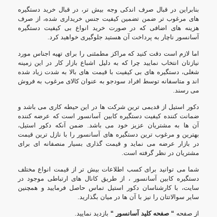
بنابراین در قبال صرف اندکی وجه بیش تر، در قبال خرید دستگیره
های مرغوب تر ضمن تضمین کیفیت جنس خریداری شده، از صرف
هزینه های اضافی که در صورت خرید انواع بی کیفیت دستگیره
آسانسور ناچار به پرداخت آن هستید جلوگیری خواهید کرد.
اما لازم است دقت کنید که مراکز مطمئنی را برای تهیه اجناس مورد
نیازتان انتخاب نمایید چرا که به دلیل اشباع بازار کار در این زمینه
شغلی، دستگیره های بی کیفیت با قیمت های بالا به شدت زیاد شده
اند و متاسفانه توسط افراد سودجو به عنوان کالای مرغوب به فروش
می رسند.
دکور استیل از قدیمی ترین شرکت ها در این حیطه کاری می باشد و
ضمانت کننده کیفیت دستگیره کابین آسانسور است که عرضه کننده
آن ها به مشتریان عزیز خود می باشد. ضمن آنکه دکور استیل،
بهترین و مرغوب ترین دستگیره های آسانسور را با نازل ترین قیمت
در بازار عرضه می نماید و قیمت گذاری بسیار منصفانه ای برای
مشتریان در نظر گرفته است.
شما می توانید برای کسب اطلاعات بیش تر از قیمت انواع مختلف
دستگیره کابین آسانسور ، از طریق کانال های ارتباطی موجود در
سایت، با کارشناسان دکور استیل تماس حاصل فرمایید و همچنین
سایر سوالاتتان را نیز با آن ها در میان بگذارید.
از صفحه
“
صفحه کلید آسانسور
“
بازدید نمایید.