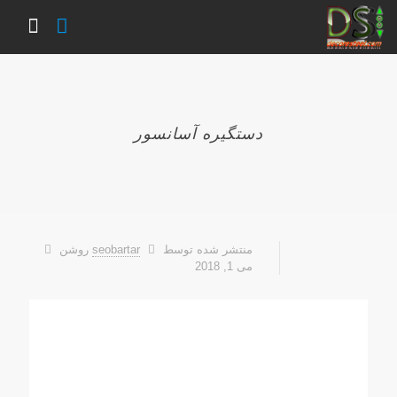
دستگیره آسانسور
منتشر شده توسط
seobartar
روشن
می 1, 2018