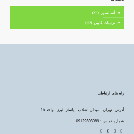
آسانسور
(32)
تزئینات کابین
(30)
راه های ارتباطی
آدرس: تهران - میدان انقلاب - پاساژ البرز - واحد 15
شماره تماس : 09129303089