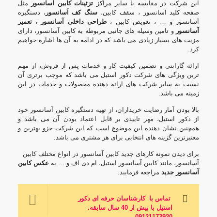
این شرکت در مقایسه با سایر مراکز
تزئینات کابین آسانسور
مثل
صفحه کلید آسانسور ، سقف کابین،
سنگ کف آسانسور
، دستگیره
آسانسور و … ، تعویض کابین ،
طراحی داخلی آسانسور
،
تعمیر
آسانسور
و تامین وسیله های جانبی مربوطه به کابین آسانسور، دارای
مزیت های بسیار زیادی می باشد که در ادامه به آن ها اشاره خواهیم
کرد.
ارائه گارانتی و تضمین کیفیت کار و خدمات پس از فروش، از مهم
ترین ویژگی های شرکت دکور استیل می باشد که موجب برتری آن
نسبت به سایر شرکت های ارائه دهنده محصولات و خدمات در این
زمینه می باشد.
بالا بودن آمار رضایت خریداران، از تهیه دستگیره کابین آسانسور خود
از دکور استیل، مهر تاییدی بر قابل اعتماد بودن آن می باشد و
همچنین نشان دهنده این موضوع است که این شرکت جزو بهترین و
معتبرترین گزینه های انتخابی برای هر مشتری می باشد.
برای دیدن نمونه کارهای جدید کابین آسانسور در انواع مختلف کابین
آسانسور، مانند کابین آسانسور استیل، ام دی اف و … به
عکس کابین
آسانسور جدید
مراجعه فرمایید.
تماس با کارشناسان حرفه ای دکور
استیل با بیش از 40 سال سابقه
.
09121173920