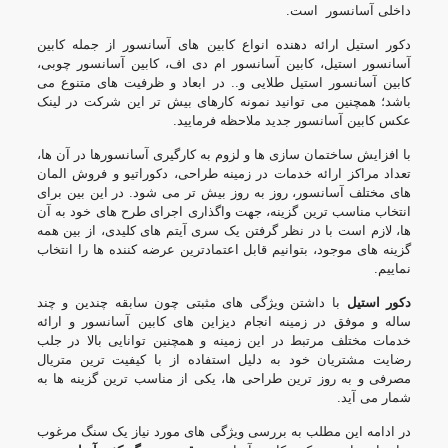
داخلی آسانسور
است.
دکور استیل ارائه دهنده انواع کابین های آسانسور از جمله
کابین
آسانسور استیل
، کابین آسانسور ام دی اف، کابین آسانسور چوبی،
کابین آسانسور استیل طلایی و.. در ابعاد و ظرفیت های متنوع می
باشد؛ همچنین می توانید نمونه کارهای بیش تر این شرکت در لینک
عکس کابین آسانسور جدید
ملاحظه فرمایید.
با افزایش ساختمان سازی ها و لزوم به کارگیری آسانسورها در آن ها،
تعداد مراکز ارائه خدمات در زمینه طراحی، دکوراتیو و فروش المان
های مختلف آسانسور، روز به روز بیش تر می شود. در این بین برای
انتخاب مناسب ترین گزینه، جهت واگذاری اجرای طرح های خود به آن
ها، لازم است با در نظر گرفتن یک سری آیتم های کلیدی، از بین همه
گزینه های موجود، بتوانیم قابل اعتمادترین عرضه کننده ها را انتخاب
نماییم.
دکور استیل
با داشتن ویژگی های مثبتی چون سابقه چندین و چند
ساله و موفق در زمینه انجام
دیزاین های کابین آسانسور
و ارائه
خدمات مختلف مرتبط در این زمینه و همچنین توانایی بالا در جلب
رضایت مشتریان خود به دلیل استفاده از با کیفیت ترین متریال
مصرفی و به روز ترین طراحی ها، یکی از مناسب ترین گزینه ها به
شمار می آید.
در ادامه این مطلب به بررسی ویژگی های مورد نیاز یک سنگ مرغوب