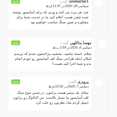
seobartar1
گفت:
پاسخ
سپتامبر 28, 2020 در 11:47 ق.ظ
چند نفر تردد می کنند و وزنی که برای آسانسور نوشته
شده چقدر هست اعلام کنید ما در خدمت شما برای
مشاوره و تعیین سنگ مناسب خواهیم بود
مهسا یداللهی
گفت:
پاسخ
دسامبر 6, 2020 در 2:54 ب.ظ
سلام. خسته نباشید. ببخشید مزاحمتون شدم که بپرسم
امکان اینکه طراحی سنگ کف آسانسور رو خودم انجام
بدم و شما اجرا کنید هست؟
پرویزی
گفت:
پاسخ
دسامبر 7, 2020 در 10:02 ق.ظ
سلام. بله میسر هست برامون. در ضمن تنوع سنگ
کف آسانسور ما بسیار بالاست. من کاتالوگ رو براتون
ایمیل کردم شاد نظرتون رو جلب کرد.