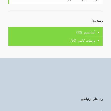
دسته‌ها
آسانسور
(32)
تزئینات کابین
(30)
راه های ارتباطی