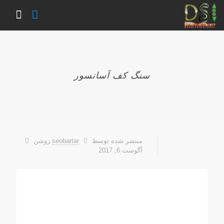
سنگ کف آسانسور
منتشر شده توسط
seobartar
روشن
آگوست 6, 2017