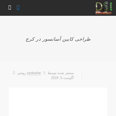
طراحی کابین آسانسور در کرج
منتشر شده توسط
seobartar
روشن
آگوست 5, 2018