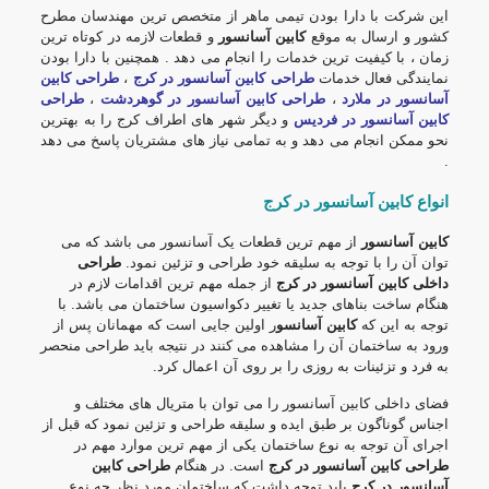
این شرکت با دارا بودن تیمی ماهر از متخصص ترین مهندسان مطرح
کشور و ارسال به موقع
کابین آسانسور
و قطعات لازمه در کوتاه ترین
زمان ، با کیفیت ترین خدمات را انجام می دهد . همچنین با دارا بودن
نمایندگی فعال خدمات
طراحی کابین آسانسور در کرج
،
طراحی کابین
آسانسور در ملارد
،
طراحی کابین آسانسور در گوهردشت
،
طراحی
کابین آسانسور در فردیس
و دیگر شهر های اطراف کرج را به بهترین
نحو ممکن انجام می دهد و به تمامی نیاز های مشتریان پاسخ می دهد
.
انواع کابین آسانسور در کرج
کابین آسانسور
از مهم ترین قطعات یک آسانسور می باشد که می
توان آن را با توجه به سلیقه خود طراحی و تزئین نمود.
طراحی
داخلی کابین آسانسور در کرج
از جمله مهم ترین اقدامات لازم در
هنگام ساخت بناهای جدید یا تغییر دکواسیون ساختمان می باشد. با
توجه به این که
کابین آسانسو
ر اولین جایی است که مهمانان پس از
ورود به ساختمان آن را مشاهده می کنند در نتیجه باید طراحی منحصر
به فرد و تزئینات به روزی را بر روی آن اعمال کرد.
فضای داخلی کابین آسانسور را می توان با متریال های مختلف و
اجناس گوناگون بر طبق ایده و سلیقه طراحی و تزئین نمود که قبل از
اجرای آن توجه به نوع ساختمان یکی از مهم ترین موارد مهم در
طراحی کابین آسانسور در کرج
است. در هنگام
طراحی کابین
آسانسور در کرج
باید توجه داشت که ساختمان مورد نظر چه نوع