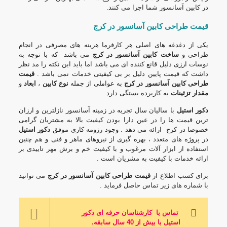
در کابین آسانسور شما اجرا می کنند.
قیمت طراحی کابین آسانسور در کرج
یکی از دغدغه های اصلی هر کارفرما هزینه های مصرفی در انجام
طراحی و
ساخت کابین آسانسور در کرج
می باشد که با توجه به
نوسات ارزی دلیل قانع کننده ای می باشد اما باید این نکته را مد نظر
داشت که قیمت پایین دلیل بر بی کیفیتی خدمات نمی باشد .
قیمت
طراحی کابین آسانسور در کرج
به عواملی از جمله
نوع کابین
،
ابعاد
و
مقدار تزئینات
به کاربرده بستگی دارد .
دکور استیل
با سالیان سال تجربه در زمینه آسانسور نازلترین و ارزان
ترین قیمت ها را در عین دارا بودن کیفیت بالا به مشتریان گرامی
خصوصا در کرج ارائه می دهد . وجود رزومه کاری موفق
دکور استیل
در پروژه های متعدد ، بهره گیری از نیروهای ماهر و فنی و هم چنین
استفاده از ابزار آلات مرغوب و با کیفیت خم و برش مهر تاییدی بر
ارائه خدمات با کیفیت به مشریان است .
برای کسب اطلاع از
قیمت
طراحی کابین آسانسور در کرج
می توانید
با شماره های زیر تماس حاصل فرماید .
تماس با کارشناسان حرفه ای دکور
استیل با بیش از 40 سال سابقه
.