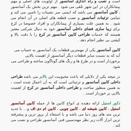
است و
نصب و راه اندازی آسانسور
از اولویت های اصلی و مهم
پیمانکاران در این شهر تلقی می شود . مهم ترین بخش یک آسانسور
،
کابین آسانسور
می باشد که ایمنی سر نشینات را تامین می کند و
تمامی
تزئینات آسانسور
و نصب قطعه های اصلی در آن انجام می
شود . به همین علت بسیاری از پیمانکاران و افراد خصوصا در کرج
برای
زیبا سازی فضای داخلی آسانسور
خود به دنبال شرکتی معتبر
هستند که خدمات
طراحی کابین آسانسور در کرج
را با دقت بالا و
کیفتی بی نظیر انجام دهد .
کابین آسانسور
یکی از مهمترین قطعات یک آسانسور به حساب می
آید که به نسبت سایر قطعات دیگر آسانسور از اهیمت بالایی
برخوردار است و در طرح ها و رنگ های گوناگون ساخته و طراحی می
شود.
در نتیجه یکی از دلایلی که باعث محبوبیت این
بالابر
می باشد
طراحی
داخلی کابین آسانسور
و تزئیناتی است که به آن اعمال شده است ،
به همین منظور ساخت و
طراحی داخلی آسانسور در کرج
از اهمیت
بالایی بر خوردار است .
دکور استیل
ارائه دهنده ی انواع کابین ها از جمله
کابین آسانسور
استیل
،
کابین شیشه ای
،
کابین چوبی
،
کابین ام دی اف
و… با جدید
ترین متد های روز دنیا می باشد و با استفاه ار بروز ترین و پیشرفته
ترین ابزار آلات زیر نظر مهندسیبن فنی آسانسور طراحی و نصب می
کند .