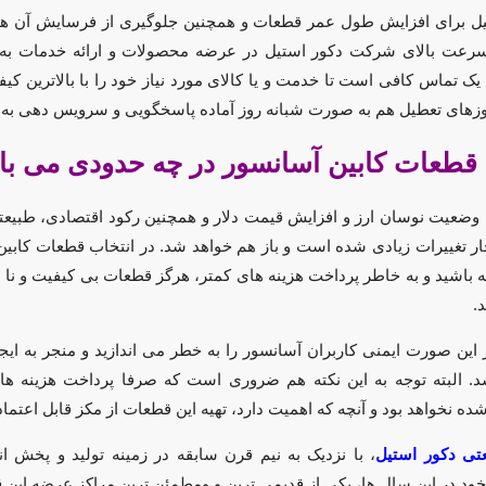
ل برای افزایش طول عمر قطعات و همچنین جلوگیری از فرسایش آن ها از
رعت بالای شرکت دکور استیل در عرضه محصولات و ارائه خدمات به
 یک تماس کافی است تا خدمت و یا کالای مورد نیاز خود را با بالاترین کیف
وزهای تعطیل هم به صورت شبانه روز آماده پاسخگویی و سرویس دهی به 
قطعات کابین آسانسور در چه حدودی می با
ه وضعیت نوسان ارز و افزایش قیمت دلار و همچنین رکود اقتصادی، طبیع
ر تغییرات زیادی شده است و باز هم خواهد شد. در انتخاب قطعات کابین آسا
 باشید و به خاطر پرداخت هزینه های کمتر، هرگز قطعات بی کیفیت و نا
.
 این صورت ایمنی کاربران آسانسور را به خطر می اندازید و منجر به ایج
. البته توجه به این نکته هم ضروری است که صرفا پرداخت هزینه های 
ده نخواهد بود و آنچه که اهمیت دارد، تهیه این قطعات از مکز قابل اعتما
تی دکور استیل
، با نزدیک به نیم قرن سابقه در زمینه تولید و پخش 
ود در این سال ها، یکی از قدیمی ترین و ومطمئن ترین مراکز عرضه این