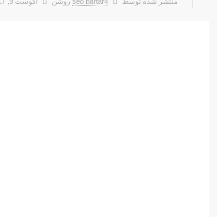
منتشر شده توسط
seo bartar4
روشن
آگوست 9, 2017