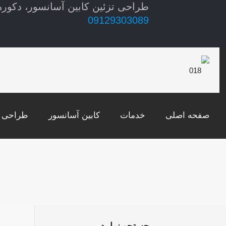
طراحی تزئین کابین آسانسور، دکوره
09129303089
صفحه اصلی
خدمات
کابین آسانسور
طراحی د