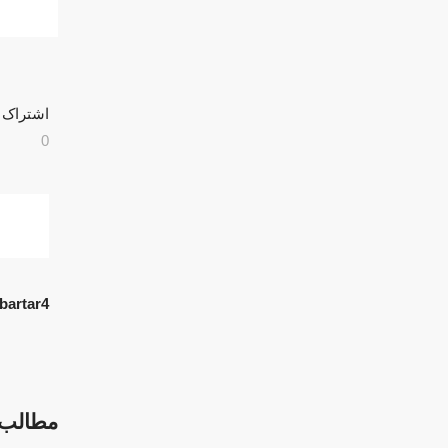
اشتراک 
0
bartar4
مطالب 