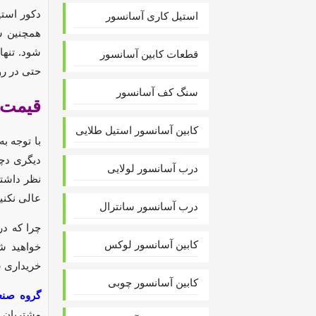
دکور استی
استیل کاری آسانسور
همچنین س
شود. تنها
قطعات کابین آسانسور
حتی در ر
سنگ کف آسانسور
قیمت 
کابین آسانسور استیل طلایی
با توجه ب
دیگری دچا
درب آسانسور لولایی
نظر داشته
عالی نکنید
درب آسانسور سانترال
چرا که در
کابین آسانسور لوکس
خواهید شد
خریداری ش
کابین آسانسور چوبی
گروه صنع
مشتریان خ