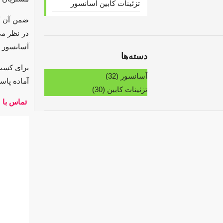
تزئینات کابین آسانسور
ضمن آن که
در نظر می
آسانسور ه
دسته‌ها
آسانسور
(32)
آماده پاس
تزئینات کابین
(30)
تماس با کار