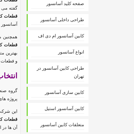
صفحه کلید آسانسور
گفته می 
قطعات کا
طراحی داخلی آسانسور
آسانسور
د
کابین آسانسور ام دی اف
همچنین م
قطعات کا
انواع آسانسور
بهترین مت
و قطعات آ
طراحی کابین آسانسور در
انتخا
تهران
گروه صنعت
کابین سازی آسانسور
پروژه های
کابین آسانسور استیل
این شرکت 
قطعات کا
متعلقات کابین آسانسور
آن ها در 