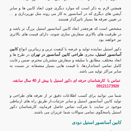
همچنن لازم به ذکر است که موارد دیگری چون ابعاد کابین ها و سایر
آپشن های دیگری که در آسانسور به کار می روند مثل نورپردازی و …
در تعیین تعرفه ها بسیار تاثیرگذار هستند.
مشخص است که هرچقدر ابعاد کابین آسانسور استیل بزرگ تر باشد و
در ظرفیت های بالاتری سفارش سازی شوند، دارای قیمت های بالاتری
نیز خواهند بود.
دکور استیل نماینده تولید و عرضه با کیفیت ترین و زیباترین انواع
کابین
آسانسور استیل،
مجری
طراحی کابین آسانسور در تهران
در طرح ها و
ابعاد مختلف، مطابق با سلیقه و سفارش مشتریان محترم، ضمن رعایت
کامل تمامی استانداردها، با قیمت هایی بسیار منصفانه تر نسبت به
سایر مراکز تولید می باشد.
تماس با کارشناسان حرفه ای دکور استیل با بیش از 40 سال سابقه
.
09121173920
شما می توانید برای کسب اطلاعات دقیق تر از تعرفه های طراحی و
تولید کابین آسانسور استیل و سایر جزئیات،از طریق راه های ارتباطی
موجود در سایت با شرکت تماس حاصل فرمایید، کارشناسان دکور
استیل پاسخگوی تمامی سوالات شما عزیزان می باشند.
کابین آسانسور استیل دودی