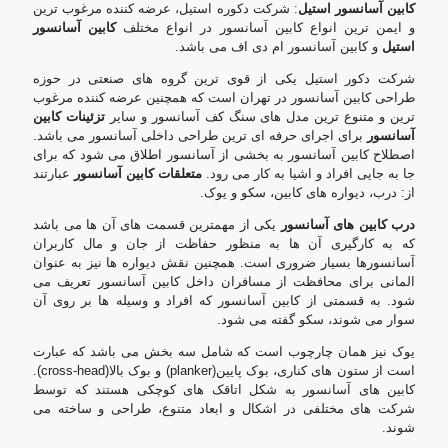
کابین آسانسور استیل
: شرکت دکوره استیل، عرضه کننده مرغوب ترین
و ایمن ترین انواع کابین آسانسور در انواع مختلف
کابین آسانسور
استیل
و کابین آسانسور ام دی اف می باشد.
شرکت دکور استیل یکی از قوی ترین گروه های صنعتی در حوزه
طراحی کابین آسانسور در تهران است که همچنین عرضه کننده مرغوب
ترین و متنوع ترین مدل های سنگ کف آسانسور و سایر
تزئینات کابین
آسانسور
برای اجرای حرفه ای ترین طراحی داخلی آسانسور می باشد.
اصطلاح کابین آسانسور به بخشی از آسانسور اطلاق می شود که برای
جا به جایی افراد و اشیا به کار می رود.
متعلقات کابین آسانسور
عبارتند
از: درب، دیواره های کابین، سکو و یوک.
درب کابین های آسانسور
یکی از مهمترین قسمت های آن ها می باشد
که به کارگیری آن ها به منظور حفاظت از جان و مال کاربران
آسانسورها بسیار ضروری است. همچنین نقش دیواره ها نیز به عنوان
المانی برای محافظت از مسافران داخل کابین آسانسور تعریف می
شود. به قسمتی از کابین آسانسور که افراد و وسیله ها بر روی آن
سوار می شوند، سکو گفته می شود.
یوک نیز همان چارچوب است که شامل سه بخش می باشد که عبارت
است از ستون های کناری، بوک پایین(planker) و بوک بالا(cross-head).
کابین های آسانسور به شکل اتاقک های کوچکی هستند که توسط
شرکت های مختلفی در اشکال و ابعاد متنوع، طراحی و ساخته می
شوند.