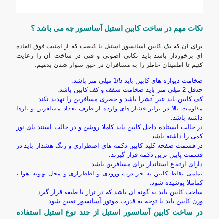
نکات مهم در ساخت کابین استیل آسانسور چه می باشد ؟
برای آن که یک کابین آسانسور استیل با کیفیت که از امنیت فوق العاده
ای برخوردار باشد باید نکاتی اصولی و فنی در ساخت آن را رعایت
کنیم تا اطمینان خاطر را به مسافران در حین سوار شدن بدهیم.
ضخامت دیواره های کابین باید 1/5 میلی متر باشد.
حدقل 2 میلی متر باید ضخامت سقف و کف کابین باشد.
کف کابین باید غیر آتشزا باشد و خطری مسافرین را تهدید نکند.
مقاومت بالا در برابر فشار های وارده از طرف تعداد مسافرین و بارها
داشته باشد.
در حالت ایستاده داخل کابین باید کاملا روشن و در حالت استند بای نور
کمی را داشته باشد.
در قسمت صفحه کلید کابین دکمه های اضطراری و زنگ هشدار باید در
قسمت پایین ترین دکمه قرار گیرند.
دارای ارتفاع استاندار برای مسافرین باشد.
تمامی نقاط کابین به جز درب ورودی و اظطراری و محل تهویه هوا ،
کماملا پوشیده شود.
ساخت کابین باید به گونه ای باشد که در تراز با طبقه قرار گیرد.
وزن کابین باید با توجه به قدرت موتور آسانسور تعیین شود.
در ساخت کابین آسانسور استیل از چند نوع استیل استفاده