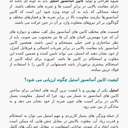
شیوه طراحی و تولید
کابین آسانسور استیل
باید به گونه ای باشد که
دارای مقامت بالایی در برابر آسیب ها و ضربه های مختلف باشند. از
جمله مسائلی که باید به آن توجه ویژه شود این است که کابین
آسانسورها نیازمند مقاومت بالا در برابر ضربه ها و فشارهای مختلف و
گوناگون بر اثر نیروهای متفاوت وارد بر آن در حین حرکت می باشند.
قسمت های مختلف کابین های آسانسور مثل کف، سقف و دیواره های
آن که جزء مهمترین المان های آن ها نیز محسوب می شوند، باید از
نظر ساختاری و فنی خیلی مستحکم و ایمن باشند. همچنین کابین
آسانسور باید مقامت بالایی در برابر ضربات احتمالی و غیرقابل کنترل،
از خود نشان دهند که استیل، می تواند تامین کننده و تضمین کننده این
مقاوت و استحکام در کابین ها باشد. امروزه برای اینکه کابین از
استحکام بیشتری برخوردار باشد قسمتهایی از کابین را با استفاده از
فولاد تزیین میکنند.
کیفیت کابین آسانسور استیل چگونه ارزیابی می شود؟
استیل
یکی از بهترین و با کیفیت ترین گزینه های انتخابی برای ساختن
کابین های آسانسور به شمار می رود. چرا که استیل مقاومت بسیار
بالایی در برابر آسیب های چون ضربه از خود نشان می دهد و به
سادگی از بین نمی رود.
از جمله ویژگی های بسیار کاربردی و مهم استیل می توان به استحکام
و قدرت زیاد آن، مقاوت بالایش در مقابل تنش هایی که ممکن است
باعث ایجاد ترک شوند، توانایی استقامت در مقابل خوردگی های کامل