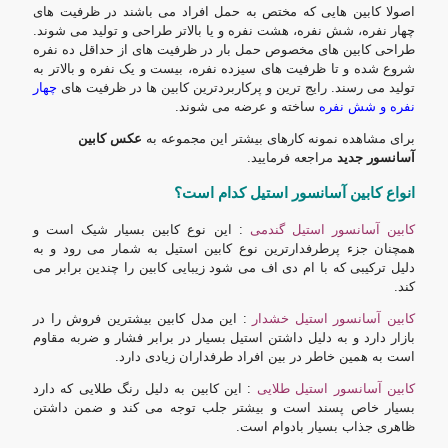
اصولا کابین هایی که مختص به حمل افراد می باشند در ظرفیت های
چهار نفره، شش نفره، هشت نفره و یا بالاتر طراحی و تولید می شوند.
طراحی کابین های مخصوص حمل بار در ظرفیت های از حداقل ده نفره
شروع شده و تا ظرفیت های سیزده نفره، بیست و یک نفره و بالاتر به
تولید می رسند. رایج ترین و پرکاربردترین کابین ها در ظرفیت های
چهار
نفره و شش نفره
ساخته و عرضه می شوند.
برای مشاهده نمونه کارهای بیشتر این مجموعه به
عکس کابین
آسانسور جدید
مراجعه فرمایید.
انواع کابین آسانسور استیل کدام است؟
کابین آسانسور استیل گندمی
: این نوع کابین بسیار شیک است و
همچنان جزء پرطرفدارترین نوع کابین استیل به شمار می رود و به
دلیل ترکیبی که با ام دی اف می ‌شود زیبایی کابین را چندین برابر می
کند.
کابین آسانسور استیل خشدار
: این مدل کابین بیشترین فروش را در
بازار دارد و به دلیل داشتن استیل بسیار در برابر فشار و ضربه مقاوم
است به همین خاطر در بین افراد طرفداران زیادی دارد.
کابین آسانسور استیل طلایی
: این کابین به دلیل رنگ طلایی که دارد
بسیار خاص پسند است و بیشتر جلب توجه می کند و ضمن داشتن
ظاهری جذاب بسیار بادوام است.