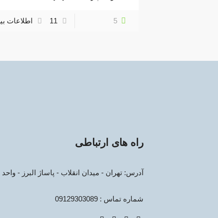
5
11
اطلاعات بی
راه های ارتباطی
آدرس: تهران - میدان انقلاب - پاساژ البرز - واحد 15
شماره تماس : 09129303089