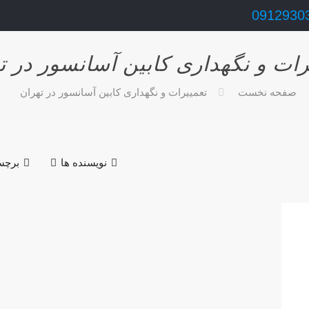
0912930
رات و نگهداری کابین آسانسور در ت
صفحه نخست
تعمییرات و نگهداری کابین آسانسور در تهران
نویسنده ها
برچس