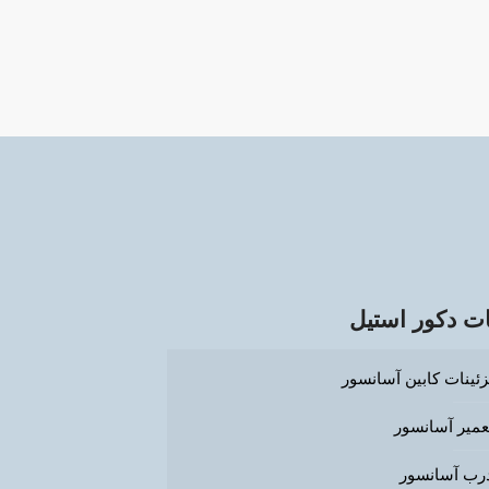
ت دکور استیل
زئینات کابین آسانسور
عمیر آسانسور
رب آسانسور