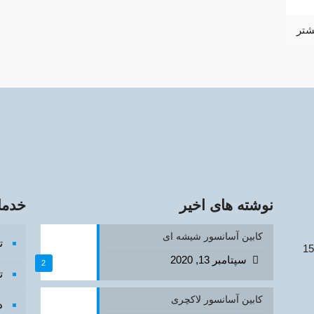
شتر
نوشته های اخیر
خدما
کابین آسانسور شیشه ای
ت
سپتامبر 13, 2020
2
ت
کابین آسانسور لاکچری
د