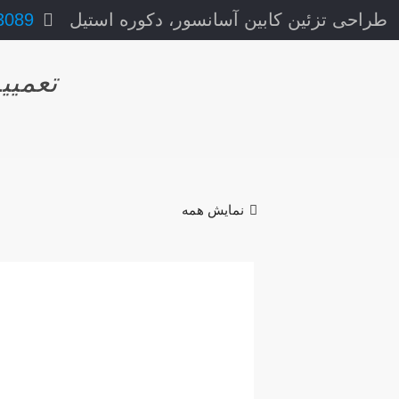
طراحی تزئین کابین آسانسور، دکوره استیل
3089
تعمیی
نمایش همه