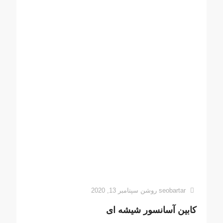
seobartar
روشن
سپتامبر 13, 2020
کابین آسانسور شیشه ای