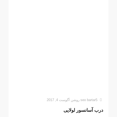
seo bartar5
روشن
آگوست 4, 2017
درب آسانسور لولایی