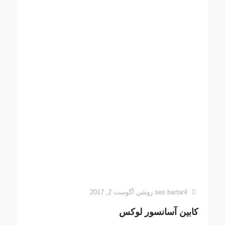
seo bartar4
روشن
آگوست 2, 2017
کابین آسانسور لوکس