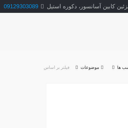
ئین کابین آسانسور، دکوره استیل
09129303089
ب ها
موضوعات
فیلتر بر اساس