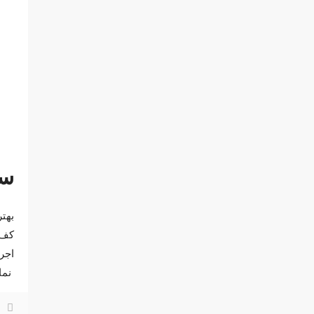
سن
بهت
کف 
اجر
نما